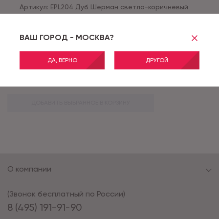
Артикул:
EPL204 Дуб Шерман светло-коричневый
АКЦИЯ
ВАШ ГОРОД - МОСКВА?
ПОДРОБНЕЕ
ДА, ВЕРНО
ДРУГОЙ
*
Актуальные акции и скидки применяются после оформления заказа.
ДОБАВИТЬ ВЫБРАННОЕ В КОРЗИНУ
О компании
(Звонок бесплатный по России)
8 (495) 191-91-90