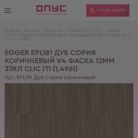
ЧТО ВЫ ИЩЕТЕ?
Главная
-
Каталог
-
Ламинат
-
EGGER PRO 2023+
-
CLASSIC
2023+
-
Egger EPL181 Дуб Сория коричневый V4 фаска 12мм 33кл
Clic it! (1,4961)
EGGER EPL181 ДУБ СОРИЯ
КОРИЧНЕВЫЙ V4 ФАСКА 12ММ
33КЛ CLIC IT! (1,4961)
Арт.:
EPL181 Дуб Сория коричневый