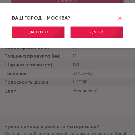
В КОРЗИНУ
ВАШ ГОРОД - МОСКВА?
Бренд
EGGER PRO
ДА, ВЕРНО
ДРУГОЙ
Коллекция
12/33 CLASSIC 2023+
Класс применения
33
Толщина продукта (мм)
12
Ширина планки (мм)
193
Тиснение
SYNCHRO
Полосность доски
1-STRIP
Цвет
Коричневый
Нужна помощь в расчете материалов?
Оставьте свой номер и мы обязательно свяжемся с Вами!