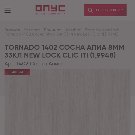
ЧТО ВЫ ИЩЕТЕ?
Главная
-
Каталог
-
Ламинат
-
Aberhof
-
Tornado New Lock
-
Tornado 1402 Сосна Апиа 8мм 33кл New Lock Clic it! (1,9948)
TORNADO 1402 СОСНА АПИА 8ММ
33КЛ NEW LOCK CLIC IT! (1,9948)
Арт.:
1402 Сосна Апиа
АКЦИЯ