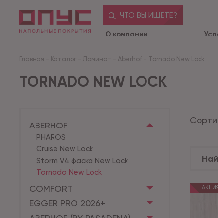
ЧТО ВЫ ИЩЕТЕ?
О компании
Усл
Главная
-
Каталог
-
Ламинат
-
Aberhof
-
Tornado New Lock
TORNADO NEW LOCK
Сорти
ABERHOF
PHAROS
Cruise New Lock
Storm V4 фаска New Lock
Tornado New Lock
COMFORT
АКЦИ
EGGER PRO 2026+
ABERHOF (BY PASADENA)