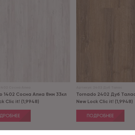
1402 Сосна Апиа
Артикул:
2402 Дуб Талас
o 1402 Сосна Апиа 8мм 33кл
Tornado 2402 Дуб Талас
 Clic it! (1,9948)
New Lock Clic it! (1,9948)
ДРОБНЕЕ
ПОДРОБНЕЕ
Я