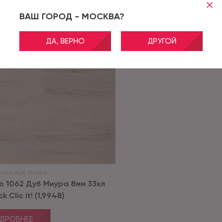
ВАШ ГОРОД - МОСКВА?
ДА, ВЕРНО
ДРУГОЙ
1062 Дуб Миура
o 1062 Дуб Миура 8мм 33кл
 Clic it! (1,9948)
ДРОБНЕЕ