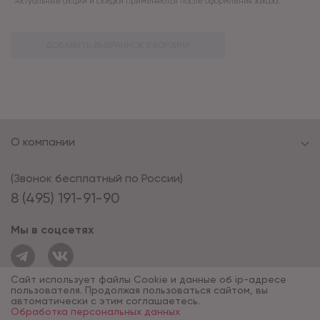
Актуальные акции и скидки применяются после оформления заказа.
ДОБАВИТЬ ВЫБРАННОЕ В КОРЗИНУ
О компании
(Звонок бесплатный по России)
8 (495) 191-91-90
Мы в соцсетях
Сайт использует файлы Cookie и данные об ip-адресе
пользователя. Продолжая пользоваться сайтом, вы
автоматически с этим соглашаетесь.
Обработка персональных данных
© 1994 - 2026*, «ОПУС ТД»