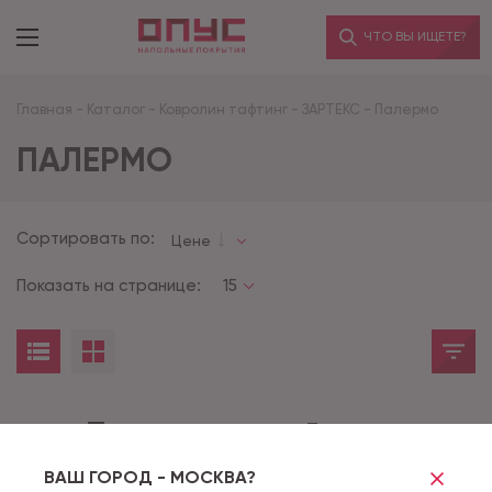
ЧТО ВЫ ИЩЕТЕ?
Главная
-
Каталог
-
Ковролин тафтинг
-
ЗАРТЕКС
-
Палермо
ПАЛЕРМО
Сортировать по:
Цене
Показать на странице:
15
Товары не найдены
ВАШ ГОРОД - МОСКВА?