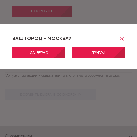
ПОДРОБНЕЕ
VELVET 07_025_18 - 4,0 м
ВАШ ГОРОД - МОСКВА?
Артикул:
VELVET 07_025_18
АКЦИЯ
ДА, ВЕРНО
ДРУГОЙ
ПОДРОБНЕЕ
*
Актуальные акции и скидки применяются после оформления заказа.
ДОБАВИТЬ ВЫБРАННОЕ В КОРЗИНУ
О компании