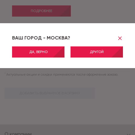
ПОДРОБНЕЕ
VELVET 07_025_18 - 4,0 м
ВАШ ГОРОД - МОСКВА?
Артикул:
VELVET 07_025_18
АКЦИЯ
ДА, ВЕРНО
ДРУГОЙ
ПОДРОБНЕЕ
*
Актуальные акции и скидки применяются после оформления заказа.
ДОБАВИТЬ ВЫБРАННОЕ В КОРЗИНУ
О компании