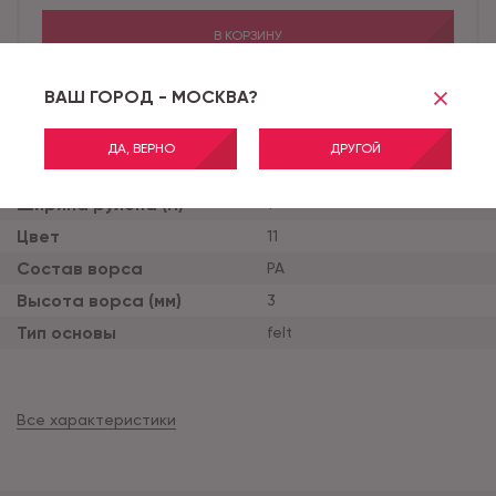
В КОРЗИНУ
ВАШ ГОРОД - МОСКВА?
Бренд
Ковры Кайраккума
ДА, ВЕРНО
ДРУГОЙ
Коллекция
PRINT_карпеты
Ширина рулона (м)
1
Цвет
11
Состав ворса
PA
Высота ворса (мм)
3
Тип основы
felt
Все характеристики