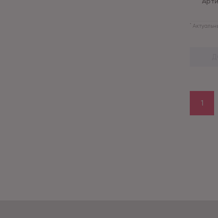
Арти
*
Актуальны
Д
1