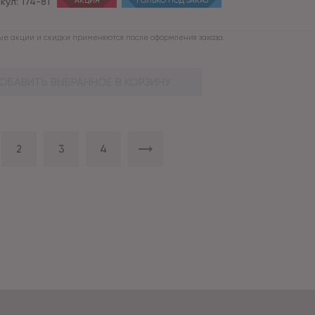
кул:
174-81
АКЦИЯ
ТОЛЬКО ПОД ЗАКАЗ
е акции и скидки применяются после оформления заказа.
ОБАВИТЬ ВЫБРАННОЕ В КОРЗИНУ
2
3
4