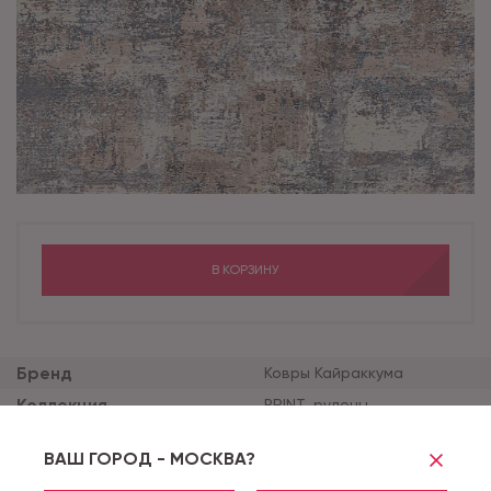
В КОРЗИНУ
Бренд
Ковры Кайраккума
Коллекция
PRINT_рулоны
Ширина рулона (м)
3
ВАШ ГОРОД - МОСКВА?
Цвет
11