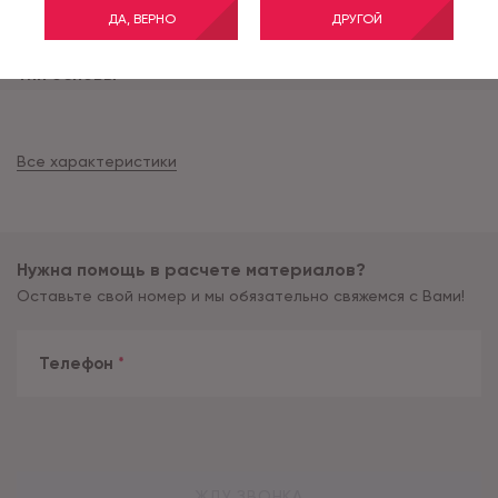
Состав ворса
PA
ДА, ВЕРНО
ДРУГОЙ
Высота ворса (мм)
3
Тип основы
felt
Все характеристики
Нужна помощь в расчете материалов?
Оставьте свой номер и мы обязательно свяжемся с Вами!
Телефон
*
ЖДУ ЗВОНКА