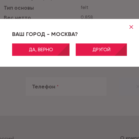
Тип основы
felt
Вес нетто
0.858
Класс применения
21
Все характеристики
ВАШ ГОРОД - МОСКВА?
ДА, ВЕРНО
ДРУГОЙ
Телефон
*
Ж
О комп
оссии)