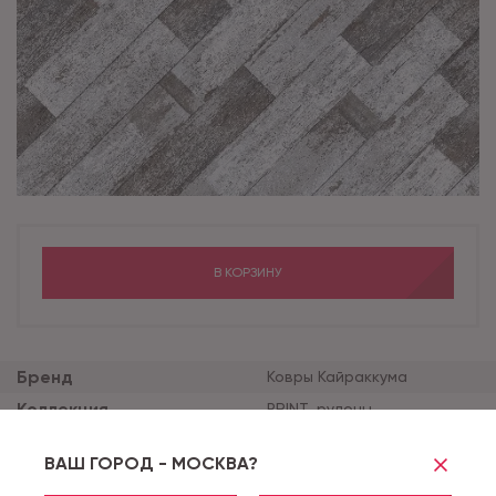
В КОРЗИНУ
Бренд
Ковры Кайраккума
Коллекция
PRINT_рулоны
Ширина рулона (м)
1
ВАШ ГОРОД - МОСКВА?
Цвет
12