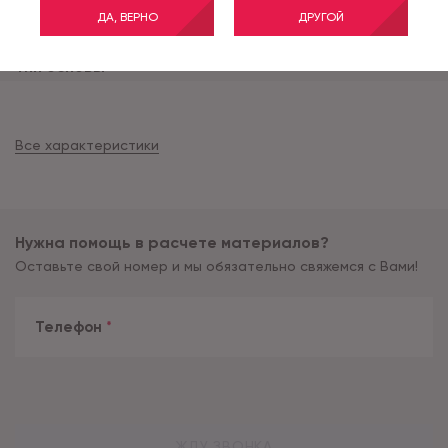
Состав ворса
PA
ДА, ВЕРНО
ДРУГОЙ
Высота ворса (мм)
3
Тип основы
felt
Все характеристики
Нужна помощь в расчете материалов?
Оставьте свой номер и мы обязательно свяжемся с Вами!
Телефон
*
ЖДУ ЗВОНКА