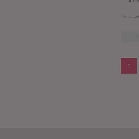
Арти
*
Актуальны
Д
1