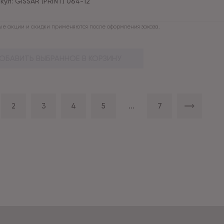
кул:
GISSAR (PRINT) 064-12
е акции и скидки применяются после оформления заказа.
ОБАВИТЬ ВЫБРАННОЕ В КОРЗИНУ
2
3
4
5
...
7