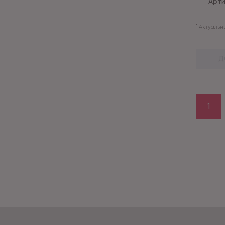
Арти
*
Актуальны
Д
1