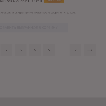
кул:
GISSAR (PRINT) 949-11
НОВИНКА
е акции и скидки применяются после оформления заказа.
ОБАВИТЬ ВЫБРАННОЕ В КОРЗИНУ
2
3
4
5
...
7