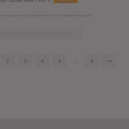
кул:
GISSAR (PRINT) 950-11
НОВИНКА
е акции и скидки применяются после оформления заказа.
ОБАВИТЬ ВЫБРАННОЕ В КОРЗИНУ
2
3
4
5
...
8