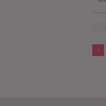
Арти
*
Актуальны
Д
1