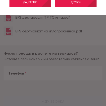
ДА, ВЕРНО
ДРУГОЙ
Все характеристики
BFS декларация ТР ТС игла.pdf
BFS сертификат на иглопробивной.pdf
Нужна помощь в расчете материалов?
Оставьте свой номер и мы обязательно свяжемся с Вами!
Телефон
*
ЖДУ ЗВОНКА