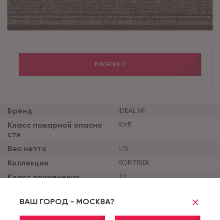
В КОРЗИНУ
Бренд
IDEAL NF
Класс пожарной опасно
КМ5
сти
Вес нетто
1.15
Коллекция
KORTRIEK
Класс применения
22
Цвет
7058
ВАШ ГОРОД - МОСКВА?
Вес ворса (г/м2)
700