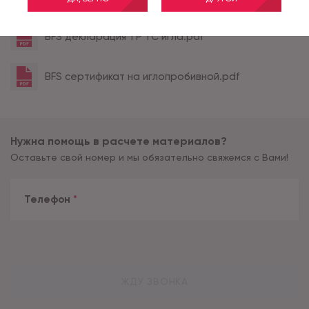
Все характеристики
BFS декларация ТР ТС игла.pdf
BFS сертификат на иглопробивной.pdf
Нужна помощь в расчете материалов?
Оставьте свой номер и мы обязательно свяжемся с Вами!
Телефон
*
ЖДУ ЗВОНКА