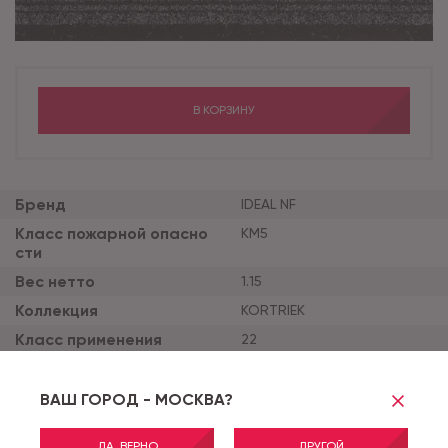
В КОРЗИНУ
Бренд
IDEAL NF
Класс пожарной опасно
КМ5
сти
Вес нетто
1.15
Коллекция
KORTRIEK
Класс применения
22
Ширина рулона
1
Цвет
2082
ВАШ ГОРОД - МОСКВА?
ДА, ВЕРНО
ДРУГОЙ