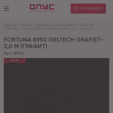
ЧТО ВЫ ИЩЕТЕ?
Главная
-
Каталог
-
Ковролин иглопробивной
-
IDEAL NF
-
FORTUNA
-
Fortuna 8950 Geltech Grafiet- 2,0 м (графит)
FORTUNA 8950 GELTECH GRAFIET-
2,0 М (ГРАФИТ)
Арт.:
8950
АКЦИЯ