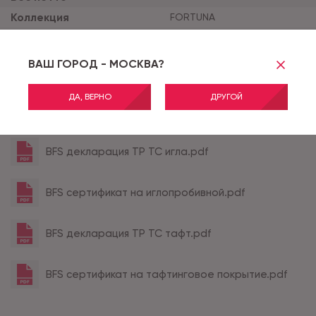
Коллекция
FORTUNA
Класс применения
22
Ширина рулона
2
ВАШ ГОРОД - МОСКВА?
Цвет
8950
ДА, ВЕРНО
ДРУГОЙ
Все характеристики
BFS декларация ТР ТС игла.pdf
BFS сертификат на иглопробивной.pdf
BFS декларация ТР ТС тафт.pdf
BFS сертификат на тафтинговое покрытие.pdf