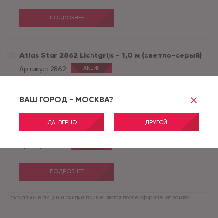
ПОДРОБНЕЕ
Atlas Star 2862 Lichtgrijs - 1,0 м (светло-серый)
Артикул:
2862
АКЦИЯ
ПОДРОБНЕЕ
ВАШ ГОРОД - МОСКВА?
ДА, ВЕРНО
ДРУГОЙ
Atlas Star 2862 Lichtgrijs - 2,0 м (светло-серый)
Артикул:
2862
АКЦИЯ
ПОДРОБНЕЕ
*
Актуальные акции и скидки применяются после оформления заказа.