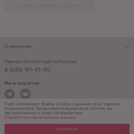
ДОБАВИТЬ ВЫБРАННОЕ В КОРЗИНУ
О компании
(Звонок бесплатный по России)
8 (495) 191-91-90
Мы в соцсетях
Сайт использует файлы Cookie и данные об ip-адресе
пользователя. Продолжая пользоваться сайтом, вы
автоматически с этим соглашаетесь.
Обработка персональных данных
© 1994 - 2026*, «ОПУС ТД»
Разработка сайта — компания «Факт»
Я СОГЛАСЕН