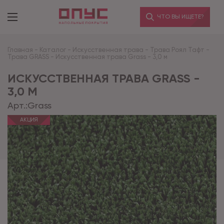
ЧТО ВЫ ИЩЕТЕ?
Главная
-
Каталог
-
Искусственная трава
-
Трава Роял Тафт
-
Трава GRASS
-
Искусственная трава Grass - 3,0 м
ИСКУССТВЕННАЯ ТРАВА GRASS -
3,0 М
Арт.:
Grass
АКЦИЯ