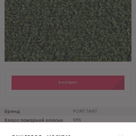
В КОРЗИНУ
Бренд
РОЯЛ ТАФТ
Класс пожарной опасно
КМ5
сти
Вес нетто
0.8