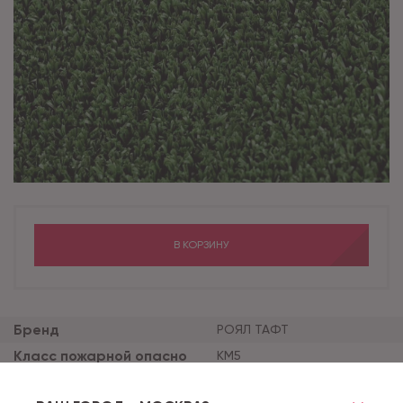
В КОРЗИНУ
Бренд
РОЯЛ ТАФТ
Класс пожарной опасно
КМ5
сти
Вес нетто
0.8