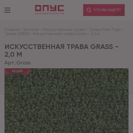
ЧТО ВЫ ИЩЕТЕ?
Главная
-
Каталог
-
Искусственная трава
-
Трава Роял Тафт
-
Трава GRASS
-
Искусственная трава Grass - 2,0 м
ИСКУССТВЕННАЯ ТРАВА GRASS -
2,0 М
Арт.:
Grass
АКЦИЯ