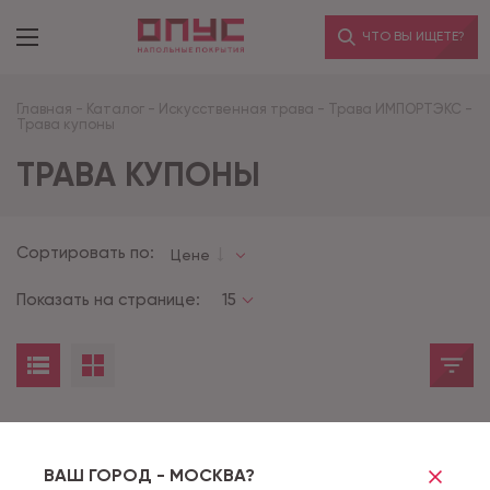
ЧТО ВЫ ИЩЕТЕ?
Главная
-
Каталог
-
Искусственная трава
-
Трава ИМПОРТЭКС
-
Трава купоны
ТРАВА КУПОНЫ
Сортировать по:
Цене
Показать на странице:
15
Товары не найдены
ВАШ ГОРОД - МОСКВА?