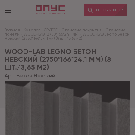
ЧТО ВЫ ИЩЕТЕ?
Главная
-
Каталог
-
ДРУГОЕ
-
Стеновые покрытия
-
Стеновые
панели
-
WOOD-LAB (2750*166*24,1 мм)
-
WOOD-LAB Legno Бетон
Невский (2750*166*24,1 мм) (8 шт./3,65 м2)
WOOD-LAB LEGNO БЕТОН
НЕВСКИЙ (2750*166*24,1 ММ) (8
ШТ./3,65 М2)
Арт.:
Бетон Невский