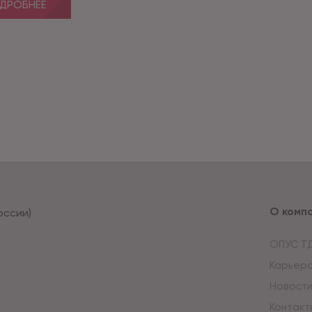
ДРОБНЕЕ
О комп
оссии)
ОПУС Т
Карьер
Новост
Контакт