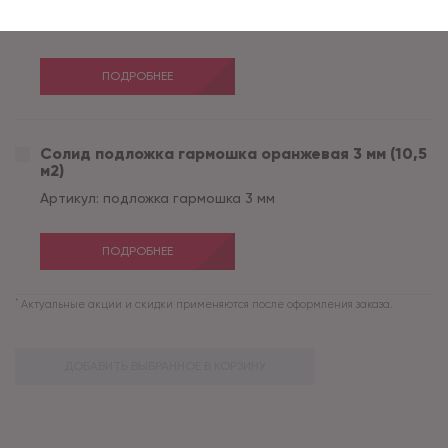
Артикул:
Aberhof подложка 3мм
ПОДРОБНЕЕ
Солид подложка гармошка оранжевая 3 мм (10,5
м2)
Артикул:
подложка гармошка 3 мм
ПОДРОБНЕЕ
*
Актуальные акции и скидки применяются после оформления заказа.
ДОБАВИТЬ ВЫБРАННОЕ В КОРЗИНУ