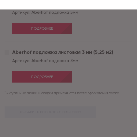
Aberhof подложка листовая 5 мм (5,25 м2)
Артикул:
Aberhof подложка 5мм
ПОДРОБНЕЕ
Aberhof подложка листовая 3 мм (5,25 м2)
Артикул:
Aberhof подложка 3мм
ПОДРОБНЕЕ
*
Актуальные акции и скидки применяются после оформления заказа.
ДОБАВИТЬ ВЫБРАННОЕ В КОРЗИНУ