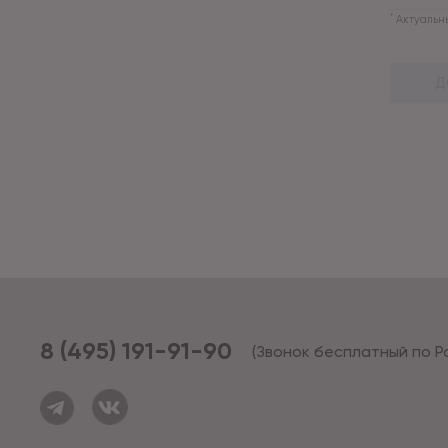
*
Актуальны
Д
8 (495) 191-91-90
(Звонок бесплатный по Р