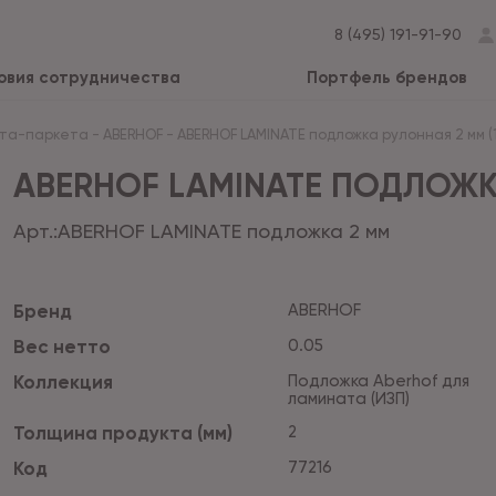
8 (495) 191-91-90
овия сотрудничества
Портфель брендов
ата-паркета
-
ABERHOF
-
ABERHOF LAMINATE подложка рулонная 2 мм (1
ABERHOF LAMINATE ПОДЛОЖКА
Арт.:
ABERHOF LAMINATE подложка 2 мм
Бренд
ABERHOF
Вес нетто
0.05
Коллекция
Подложка Aberhof для
ламината (ИЗП)
Толщина продукта (мм)
2
Код
77216