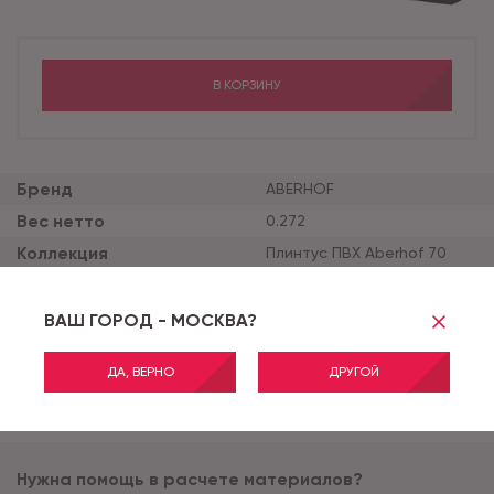
В КОРЗИНУ
Бренд
ABERHOF
Вес нетто
0.272
Коллекция
Плинтус ПВХ Aberhof 70
Цвет
Сонора
Страна-производитель
РОССИЯ
ВАШ ГОРОД - МОСКВА?
Код
65730
ДА, ВЕРНО
ДРУГОЙ
Нужна помощь в расчете материалов?