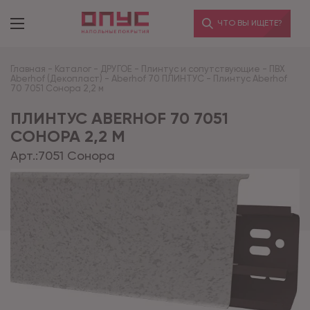
ЧТО ВЫ ИЩЕТЕ?
Главная
-
Каталог
-
ДРУГОЕ
-
Плинтус и сопутствующие
-
ПВХ
Aberhof (Декопласт)
-
Aberhof 70 ПЛИНТУС
-
Плинтус Aberhof
70 7051 Сонора 2,2 м
ПЛИНТУС ABERHOF 70 7051
СОНОРА 2,2 М
Арт.:
7051 Сонора