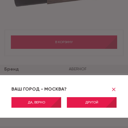
В КОРЗИНУ
Бренд
ABERHOF
Вес нетто
0.22
Коллекция
Плинтус ПВХ Aberhof 70
ВАШ ГОРОД - МОСКВА?
Цвет
Венге Африка
Код
48922
ДА, ВЕРНО
ДРУГОЙ