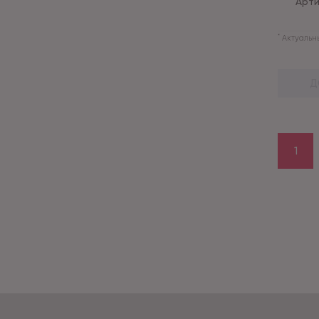
Арти
*
Актуальны
Д
1