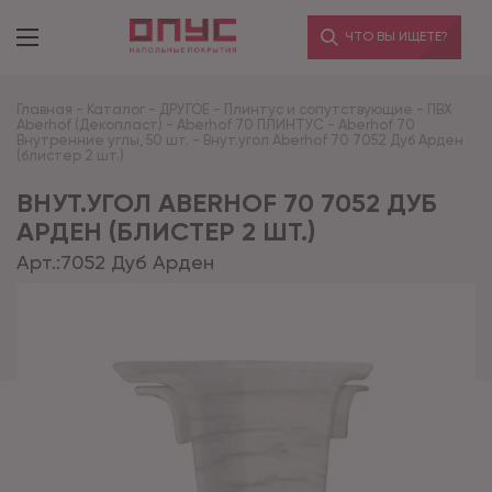
ЧТО ВЫ ИЩЕТЕ?
Главная
-
Каталог
-
ДРУГОЕ
-
Плинтус и сопутствующие
-
ПВХ
Aberhof (Декопласт)
-
Aberhof 70 ПЛИНТУС
-
Aberhof 70
Внутренние углы, 50 шт.
-
Внут.угол Aberhof 70 7052 Дуб Арден
(блистер 2 шт.)
ВНУТ.УГОЛ ABERHOF 70 7052 ДУБ
АРДЕН (БЛИСТЕР 2 ШТ.)
Арт.:
7052 Дуб Арден