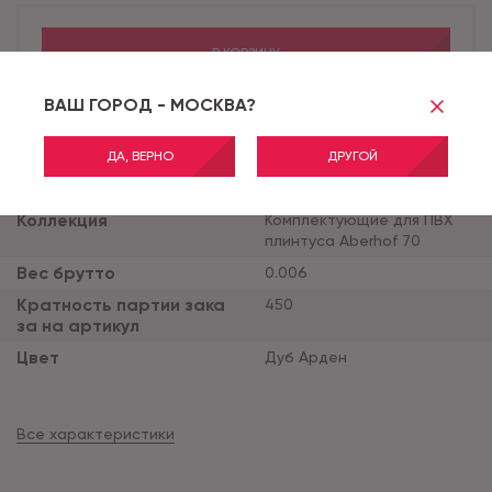
В КОРЗИНУ
ВАШ ГОРОД - МОСКВА?
Бренд
ABERHOF
ДА, ВЕРНО
ДРУГОЙ
Вес нетто
0.006
Коллекция
Комплектующие для ПВХ
плинтуса Aberhof 70
Вес брутто
0.006
Кратность партии зака
450
за на артикул
Цвет
Дуб Арден
Все характеристики