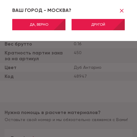
ВАШ ГОРОД - МОСКВА?
Бренд
ABERHOF
Вес нетто
0.006
ДА, ВЕРНО
ДРУГОЙ
Коллекция
Комплектующие для ПВХ
плинтуса Aberhof 70
Вес брутто
0.16
Кратность партии зака
450
за на артикул
Цвет
Дуб Антарио
Код
48947
Нужна помощь в расчете материалов?
Оставьте свой номер и мы обязательно свяжемся с Вами!