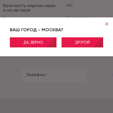
Кратность партии заказ
450
а на артикул
Цвет
Венге Африка
Код
48943
ВАШ ГОРОД - МОСКВА?
ДА, ВЕРНО
ДРУГОЙ
Телефон
*
Ж