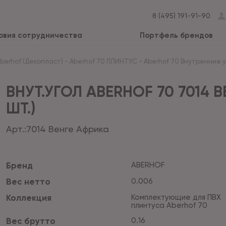
8 (495) 191-91-90
овия сотрудничества
Портфель брендов
Aberhof (Декопласт)
-
Aberhof 70 ПЛИНТУС
-
Aberhof 70 Внутренние уг
ВНУТ.УГОЛ ABERHOF 70 7014 
ШТ.)
Арт.:
7014 Венге Африка
Бренд
ABERHOF
Вес нетто
0.006
Коллекция
Комплектующие для ПВХ
плинтуса Aberhof 70
Вес брутто
0.16