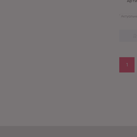
Арти
*
Актуальны
Д
1