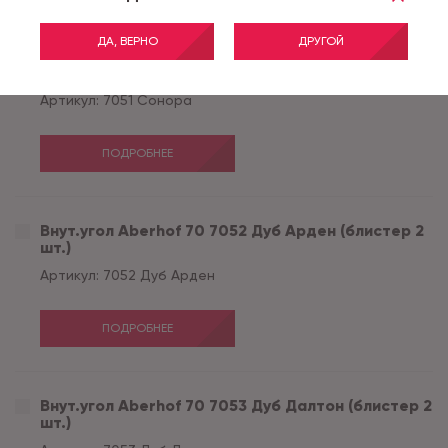
ДА, ВЕРНО
ДРУГОЙ
Внут.угол Aberhof 70 7051 Сонора (блистер 2 шт.)
Артикул:
7051 Сонора
ПОДРОБНЕЕ
Внут.угол Aberhof 70 7052 Дуб Арден (блистер 2
шт.)
Артикул:
7052 Дуб Арден
ПОДРОБНЕЕ
Внут.угол Aberhof 70 7053 Дуб Далтон (блистер 2
шт.)