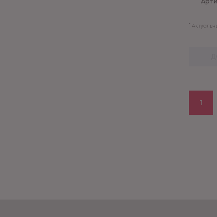
Арти
*
Актуальны
Д
1