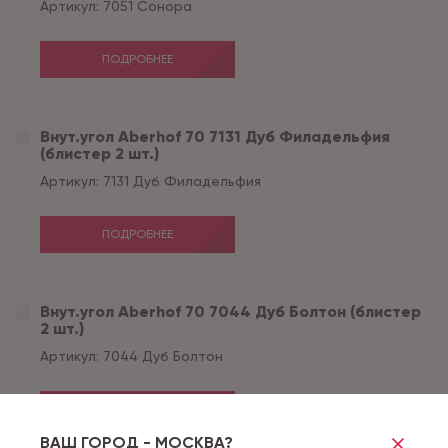
Артикул:
7051 Сонора
ПОДРОБНЕЕ
Внут.угол Aberhof 70 7131 Дуб Филадельфия
(блистер 2 шт.)
Артикул:
7131 Дуб Филадельфия
ПОДРОБНЕЕ
Внут.угол Aberhof 70 7044 Дуб Болтон (блистер
2 шт.)
Артикул:
7044 Дуб Болтон
ПОДРОБНЕЕ
ВАШ ГОРОД - МОСКВА?