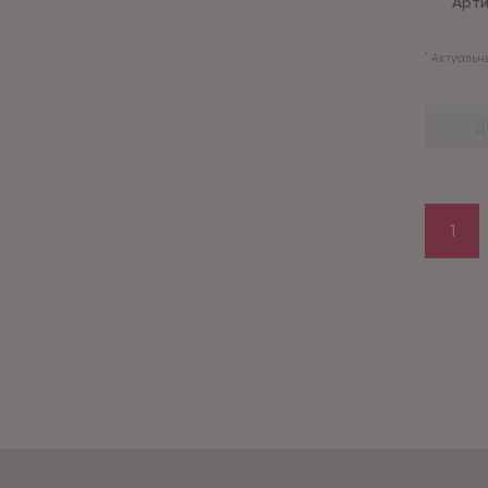
Арти
*
Актуальны
Д
1