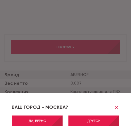
В КОРЗИНУ
Бренд
ABERHOF
Вес нетто
0.007
Коллекция
Комплектующие для ПВХ
плинтуса Aberhof 60
Вес брутто
0.175
ВАШ ГОРОД - МОСКВА?
Кратность партии зака
450
за на артикул
ДА, ВЕРНО
ДРУГОЙ
Цвет
Дуб Зимний