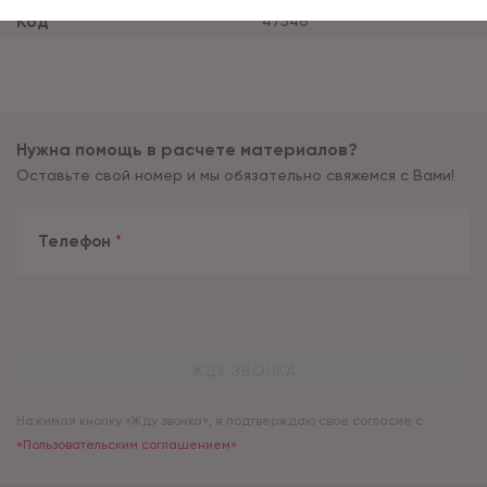
Код
47546
Нужна помощь в расчете материалов?
Оставьте свой номер и мы обязательно свяжемся с Вами!
Телефон
*
ЖДУ ЗВОНКА
Нажимая кнопку «Жду звонка», я подтверждаю свое согласие с
«Пользовательским соглашением»