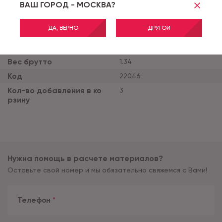
ВАШ ГОРОД - МОСКВА?
Бренд
Ideal
ДА, ВЕРНО
ДРУГОЙ
Вес нетто
1.3
Коллекция
Клей Ideal by Forbo
Вес брутто
1.34
Код
22046
Кол-во добавления в ко
3
рзину
Нужна помощь в расчете материалов?
Оставьте свой номер и мы обязательно свяжемся с Вами!
Телефон
*