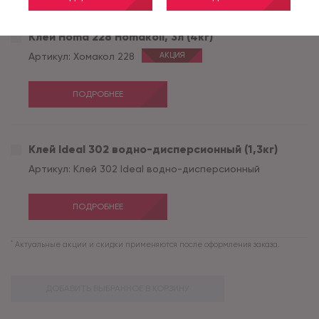
Клей Homa 228 Homakoll, 3л (4кг)
Артикул:
Хомакол 228
АКЦИЯ
ПОДРОБНЕЕ
Клей Ideal 302 водно-дисперсионный (1,3кг)
Артикул:
Клей 302 Ideal водно-дисперсионный
ПОДРОБНЕЕ
*
Актуальные акции и скидки применяются после оформления заказа.
ДОБАВИТЬ ВЫБРАННОЕ В КОРЗИНУ