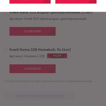
Клей Ideal 302 водно-дисперсионный (1,3кг)
Артикул:
Клей 302 Ideal водно-дисперсионный
ПОДРОБНЕЕ
Клей Homa 228 Homakoll, 3л (4кг)
Артикул:
Хомакол 228
АКЦИЯ
ПОДРОБНЕЕ
*
Актуальные акции и скидки применяются после оформления заказа.
ДОБАВИТЬ ВЫБРАННОЕ В КОРЗИНУ