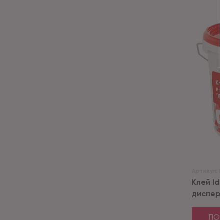
Артикул:
Клей I
дисперс
ПО