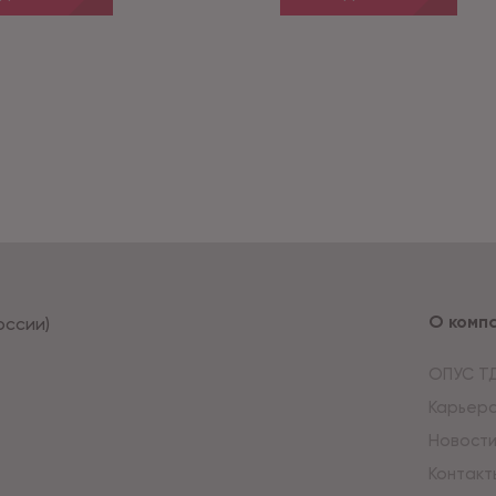
О комп
оссии)
ОПУС Т
Карьер
Новост
Контакт