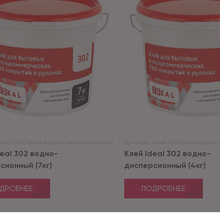
Клей 302 Ideal водно-дисперсионный
Артикул:
Клей 302 Ideal водно
deal 302 водно-
Клей Ideal 302 водно-
сионный (7кг)
дисперсионный (4кг)
ДРОБНЕЕ
ПОДРОБНЕЕ
АКЦИЯ