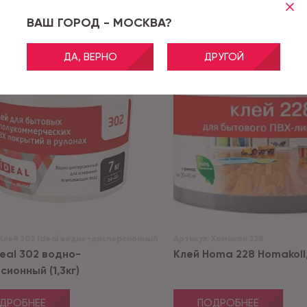
ВАШ ГОРОД - МОСКВА?
ДА, ВЕРНО
ДРУГОЙ
Клей 302 Ideal водно-дисперсионный
Артикул:
Хомакол 228
deal 302 водно-
Клей Homa 228 Homakoll, 
ионный (1,3кг)
ДРОБНЕЕ
ПОДРОБНЕЕ