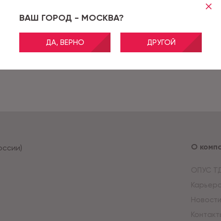
ВАШ ГОРОД - МОСКВА?
ДА, ВЕРНО
ДРУГОЙ
О комп
оссии)
ОПУС Т
Карьер
Новост
Контакт