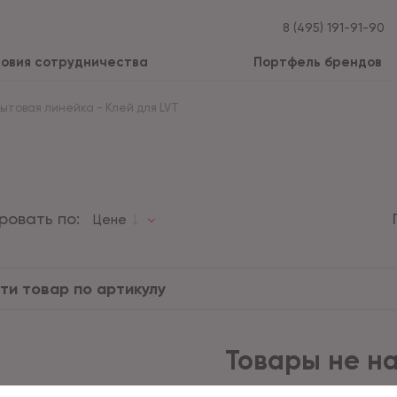
8 (495) 191-91-90
ловия сотрудничества
Портфель брендов
Бытовая линейка
-
Клей для LVT
ровать по:
Цене
Товары не н