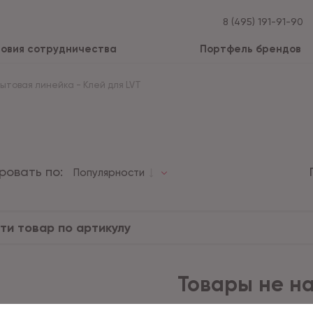
8 (495) 191-91-90
ловия сотрудничества
Портфель брендов
Бытовая линейка
-
Клей для LVT
ровать по:
Популярности
Товары не н