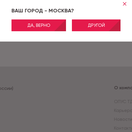
ВАШ ГОРОД - МОСКВА?
ДА, ВЕРНО
ДРУГОЙ
О комп
оссии)
ОПУС Т
Карьер
Новост
Контакт