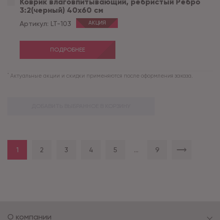
Коврик влаговпитывающий, ребристый Ребро
3:2(черный) 40х60 см
Артикул:
LT-103
АКЦИЯ
ПОДРОБНЕЕ
*
Актуальные акции и скидки применяются после оформления заказа.
ДОБАВИТЬ ВЫБРАННОЕ В КОРЗИНУ
1
2
3
4
5
...
9
О компании